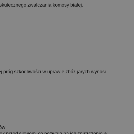
skutecznego zwalczania komosy białej.
 próg szkodliwości w uprawie zbóż jarych wynosi
bów
ek przed siewem, co pozwala na ich zniszczenie w