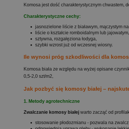
Komosa jest dość charakterystycznym chwastem, do
Charakterystyczne cechy:
jasnozielone liście z białawym, mączystym na
liście o kształcie romboidalnym lub jajowatym
sztywna, rozgałęziona łodyga,
szybki wzrost już od wczesnej wiosny.
Ile wynosi próg szkodliwości dla komos
Komosa biała ze względu na wyżej opisane czynnik
0,5-2,0 szt/m2,
Jak pozbyć się komosy białej – najsku
1. Metody agrotechniczne
Zwalczanie komosy białej
warto zacząć od profilak
stosowanie płodozmianu - pozwala na zwalc
odpowiednia uprawa gleby - wykonanie lekki