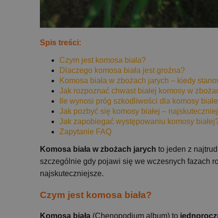
Spis treści:
Czym jest komosa biała?
Dlaczego komosa biała jest groźna?
Komosa biała w zbożach jarych – kiedy stano
Jak rozpoznać chwast białej komosy w zboża
Ile wynosi próg szkodliwości dla komosy białe
Jak pozbyć się komosy białej – najskutecznie
Jak zapobiegać występowaniu komosy białej
Zapytanie FAQ
Komosa biała w zbożach jarych
to jeden z najtru
szczególnie gdy pojawi się we wczesnych fazach r
najskuteczniejsze.
Czym jest komosa biała?
Komosa biała
(Chenopodium album) to
jednorocz