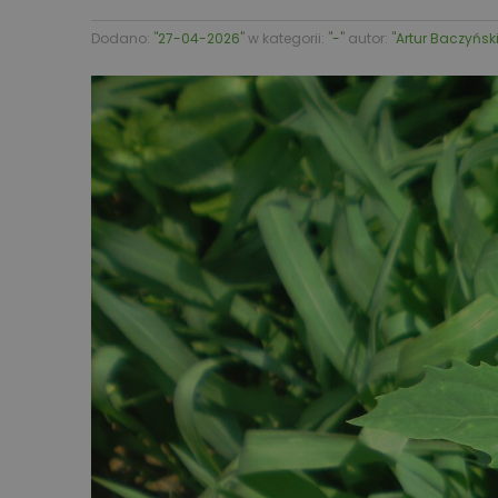
Dodano: '
'27-04-2026'
' w kategorii: '
'-'
' autor: '
'Artur Baczyński