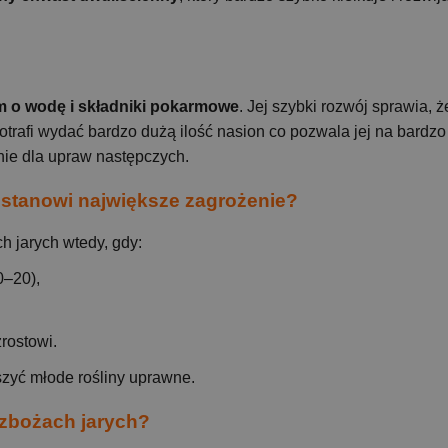
m o wodę i składniki pokarmowe
. Jej szybki rozwój sprawia, 
rafi wydać bardzo dużą ilość nasion co pozwala jej na bardzo
ie dla upraw następczych.
 stanowi największe zagrożenie?
h jarych wtedy, gdy:
0–20),
rostowi.
szyć młode rośliny uprawne.
 zbożach jarych?