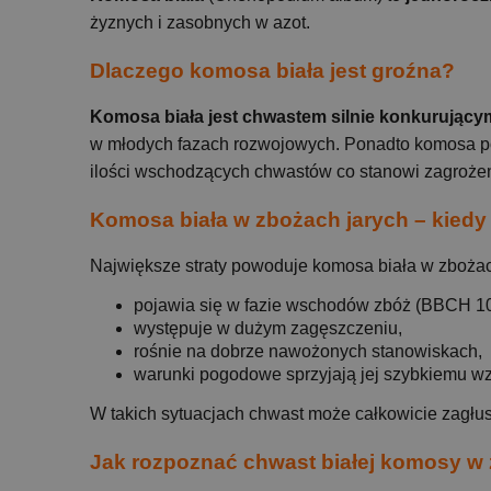
żyznych i zasobnych w azot.
Dlaczego komosa biała jest groźna?
Komosa biała jest chwastem silnie konkurujący
w młodych fazach rozwojowych. Ponadto komosa pot
ilości wschodzących chwastów co stanowi zagrożen
Komosa biała w zbożach jarych – kiedy
Największe straty powoduje komosa biała w zbożac
pojawia się w fazie wschodów zbóż (BBCH 1
występuje w dużym zagęszczeniu,
rośnie na dobrze nawożonych stanowiskach,
warunki pogodowe sprzyjają jej szybkiemu wz
W takich sytuacjach chwast może całkowicie zagłu
Jak rozpoznać chwast białej komosy w