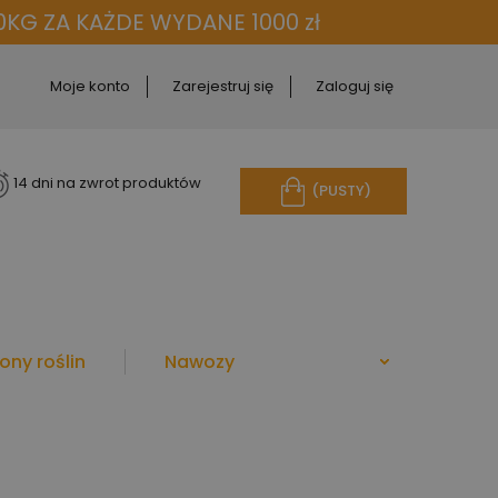
KG ZA KAŻDE WYDANE 1000 zł
Moje konto
Zarejestruj się
Zaloguj się
14 dni na zwrot produktów
(PUSTY)
ony roślin
Nawozy