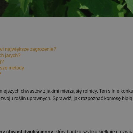
wi największe zagrożenie?
ch jarych?
j?
jsze metody
?
dniejszych chwastów z jakimi mierzą się rolnicy. Ten silnie ko
ozwoju roślin uprawnych. Sprawdź, jak rozpoznać komosę białą
ny chwast dwuliścienny
, który bardzo szybko kiełkuje i rozw