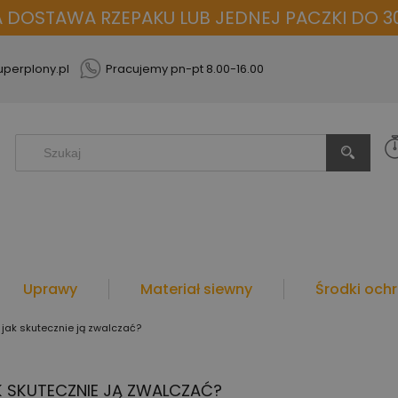
OSTAWA RZEPAKU LUB JEDNEJ PACZKI DO 30
perplony.pl
Pracujemy pn-pt 8.00-16.00
Uprawy
Materiał siewny
Środki ochr
jak skutecznie ją zwalczać?
 SKUTECZNIE JĄ ZWALCZAĆ?