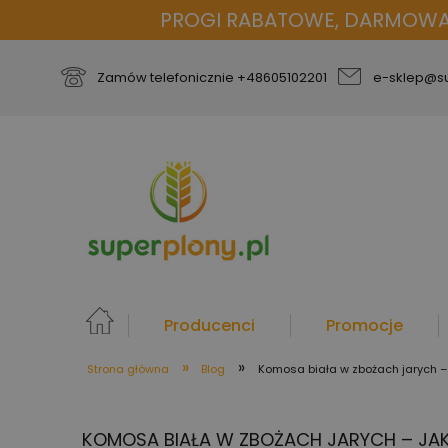
PROGI RABATOWE, DARMOWA D
Zamów telefonicznie
+48605102201
e-sklep@su
Producenci
Promocje
»
»
Strona główna
Blog
Komosa biała w zbożach jarych – 
więcej
KOMOSA BIAŁA W ZBOŻACH JARYCH – JAK