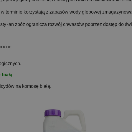
ne w terminie korzystają z zapasów wody glebowej zmagazynowa
gęsty łan zbóż ogranicza rozwój chwastów poprzez dostęp do świ
mocne:
ogicznych.
 białą
bicydów na komosę białą.