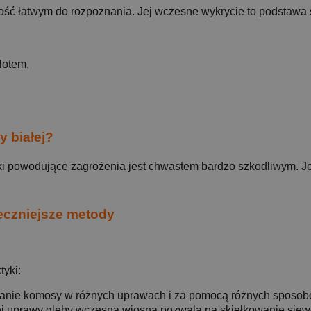
ść łatwym do rozpoznania. Jej wczesne wykrycie to podstawa 
lotem,
,
y białej?
i powodujące zagrożenia jest chwastem bardzo szkodliwym. Jej
teczniejsze metody
tyki:
zanie komosy w różnych uprawach i za pomocą różnych sposo
ej uprawy gleby wczesną wiosną pozwala na skiełkowanie siew