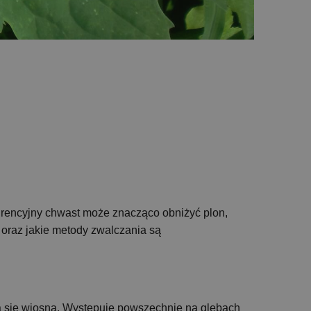
nkurencyjny chwast może znacząco obniżyć plon,
 oraz jakie metody zwalczania są
ija się wiosną. Występuje powszechnie na glebach