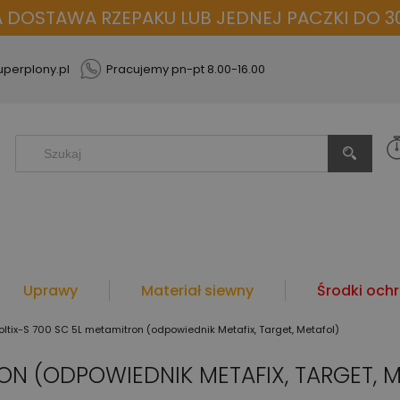
OSTAWA RZEPAKU LUB JEDNEJ PACZKI DO 30
perplony.pl
Pracujemy pn-pt 8.00-16.00
Uprawy
Materiał siewny
Środki ochr
oltix-S 700 SC 5L metamitron (odpowiednik Metafix, Target, Metafol)
ON (ODPOWIEDNIK METAFIX, TARGET, 