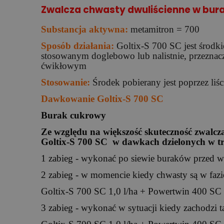
Zwalcza chwasty dwuliścienne w bur
Substancja aktywna:
metamitron = 700
Sposób działania:
Goltix-S 700 SC jest środk
stosowanym doglebowo lub nalistnie, przezna
ćwikłowym
Stosowanie:
Środek pobierany jest poprzez liśc
Dawkowanie Goltix-S 700 SC
Burak cukrowy
Ze względu na większość skuteczność zwalcza
Goltix-S 700 SC w dawkach dzielonych w tr
1 zabieg - wykonać po siewie buraków przed 
2 zabieg - w momencie kiedy chwasty są w fazie
Goltix-S 700 SC 1,0 l/ha + Powertwin 400 SC 
3 zabieg - wykonać w sytuacji kiedy zachodzi 