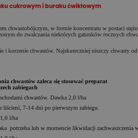
aku cukrowym i buraku ćwikłowym
iem chwastobójczym, w formie koncentratu w postaci stężo
czonym do zwalczania niektórych gatunków rocznych chw
ie i korzenie chwastów. Najskuteczniej niszczy chwasty od 
nia chwastów zaleca się stosować preparat
zech zabiegach
wschodami chwastów. Dawka 2,0 l/ha
 liścieni, 7-14 dni po pierwszym zabiegu.
1,0 l/ha
taka potrzeba lub w momencie likwidacji zachwaszczenia 