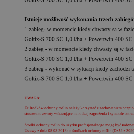
Goltix-S 700 SC 1,0 l/ha + Powertwin 400 SC 
Istnieje możliwość wykonania trzech zabieg
1 zabieg-
w momencie kiedy chwasty są w fazie 
Goltix-S 700 SC 1,0 l/ha + Powertwin 400 SC 
2 zabieg - w momencie kiedy chwasty są w fazie
Goltix-S 700 SC 1,0 l/ha + Powertwin 400 SC 
3 zabieg - wykonać w sytuacji kiedy zachodzi 
Goltix-S 700 SC 1,0 l/ha + Powertwin 400 SC 
UWAGA:
Ze środków ochrony roślin należy korzystać z zachowaniem bezpie
stosowane zwroty wskazujące na rodzaj zagrożenia i symbole ostrz
Środki ochrony roślin do użytku profesjonalnego mogą być nabywan
Ustawy z dnia 08.03.2013r. o środkach ochrony roślin (Dz.U. z 2020