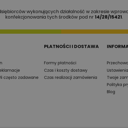
edsiębiorców wykonujących działalność w zakresie wprowa
konfekcjonowania tych środków pod nr
14/28/15421
.
PŁATNOŚCI I DOSTAWA
INFORM
n
Formy płatności
Przechowa
reklamacje
Czas i koszty dostawy
Ustawieni
yli często zadawane
Czas realizacji zamówienia
Twoje zam
Polityka p
Blog