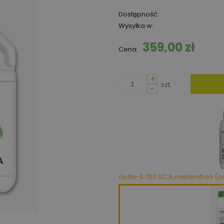
Dostępność:
Wysyłka w:
359,00 zł
Cena:
+
szt.
-
Goltix-S 700 SC 1L metamitron (o