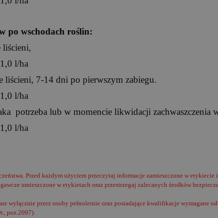
1,0 l/ha
ów po wschodach roślin:
liścieni,
1,0 l/ha
 liścieni, 7-14 dni po pierwszym zabiegu.
1,0 l/ha
taka potrzeba lub w momencie likwidacji zachwaszczenia 
1,0 l/ha
czeństwa. Przed każdym użyciem przeczytaj informacje zamieszczone w etykiecie 
egawcze umieszczone w etykietach oraz przestrzegaj zalecanych środków bezpiecz
e wyłącznie przez osoby pełnoletnie oraz posiadające kwalifikacje wymagane od 
r., poz.2097).