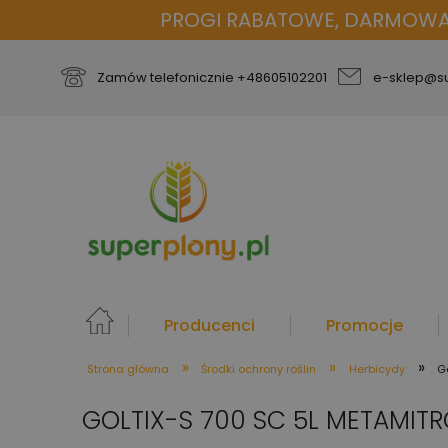
PROGI RABATOWE, DARMOWA D
Zamów telefonicznie
+48605102201
e-sklep@su
Producenci
Promocje
»
»
»
Strona główna
Środki ochrony roślin
Herbicydy
G
więcej
GOLTIX-S 700 SC 5L METAMITR