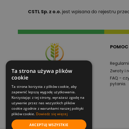
CSTL Sp. z o.o.
jest wpisana do rejestru prz
POMOC
Regulami
Ta strona używa plików
Zwroty i 
cookie
FAQ - cz
pytania.
Ta strona korzysta z plików cookie, aby
+48605102201
zapewnić lepszą wygodę użytkowania.
pn-pt 8:00-16:00
Korzystając z tej strony, wyrażasz zgodę na
używanie przez nas wszystkich plików
cookie zgodnie z warunkami naszej polityki
e-sklep@superplony.pl
plików cookie.
Dowiedz się więcej
AKCEPTUJ WSZYSTKIE