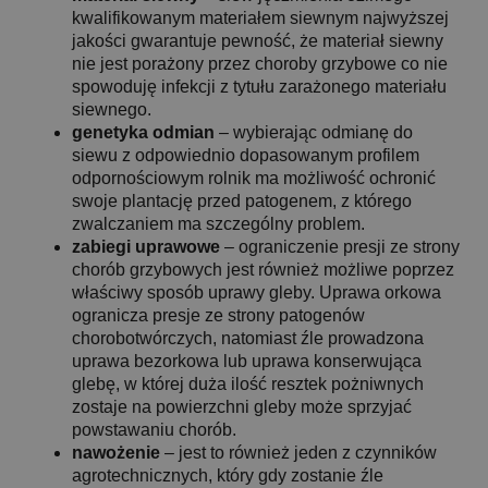
kwalifikowanym materiałem siewnym najwyższej
jakości gwarantuje pewność, że materiał siewny
nie jest porażony przez choroby grzybowe co nie
spowoduję infekcji z tytułu zarażonego materiału
siewnego.
genetyka odmian
– wybierając odmianę do
siewu z odpowiednio dopasowanym profilem
odpornościowym rolnik ma możliwość ochronić
swoje plantację przed patogenem, z którego
zwalczaniem ma szczególny problem.
zabiegi uprawowe
– ograniczenie presji ze strony
chorób grzybowych jest również możliwe poprzez
właściwy sposób uprawy gleby. Uprawa orkowa
ogranicza presje ze strony patogenów
chorobotwórczych, natomiast źle prowadzona
uprawa bezorkowa lub uprawa konserwująca
glebę, w której duża ilość resztek pożniwnych
zostaje na powierzchni gleby może sprzyjać
powstawaniu chorób.
nawożenie
– jest to również jeden z czynników
agrotechnicznych, który gdy zostanie źle