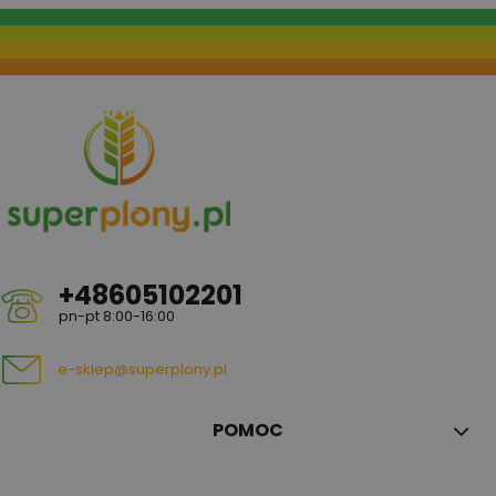
+48605102201
pn-pt 8:00-16:00
e-sklep@superplony.pl
POMOC