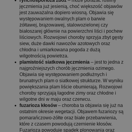
rynchosporioza zbóż
– może porażać rośliny
jęczmienia już jesienią, choć większość objawów
jest zauważalna dopiero wiosną. Objawia się
występowaniem owalnych plam o barwie
żółtawej, brązowawej, stalowozielonej czy
białoszarej głównie na powierzchni liści i pochew
liściowych. Rozwojowi choroby sprzyja zbyt gęsty
siew, duże dawki nawozów azotowych oraz
chłodna i umiarkowana pogoda z dużą
wilgotnością powietrza.
plamistość siatkowa jęczmienia
– jest to jedna z
najgroźniejszych chorób jęczmienia ozimego.
Objawia się występowaniem podłużnych i
brunatnych plam o siatkowej strukturze. W wyniku
powiększania plam liście obumierają. Rozwojowi
choroby sprzyjają łagodne zimy oraz chłodne i
wilgotne dni w maju oraz czerwcu.
fuzarioza kłosów
– choroba ta objawia się już na
ostatnim okresie wegetacji. Objawem fuzariozy są
pomarańczowo-żółte oraz białe przebarwienia,
które z czasem powodują czernienie kłosów.
Fuzarioza powoduje spadek plonowania oraz