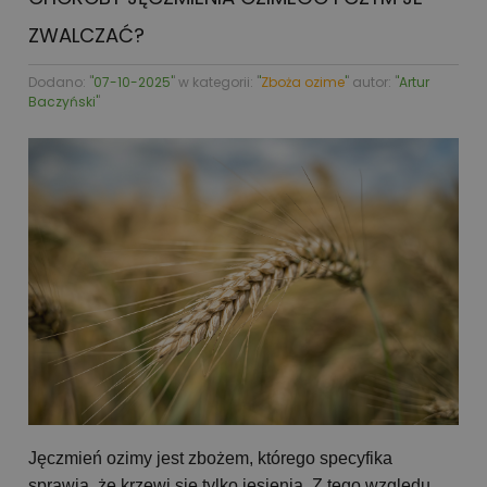
ZWALCZAĆ?
Dodano: '
'07-10-2025'
' w kategorii: '
'
Zboża ozime
'
' autor: '
'Artur
Baczyński'
'
Jęczmień ozimy jest zbożem, którego specyfika
sprawia, że krzewi się tylko jesienią. Z tego względu