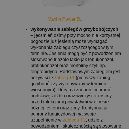
Maxim Power 5L
wykonywanie zabiegów grzybobójczych
– jęczmień ozimy przy mocno nie korzystnej
pogodzie już jesienią może wymagać
wykonania zabiegu czyszczącego w tym
terminie. Jesienią mogą być z powodzeniem
stosowane triazole takie jak tebukonazol,
protiokonazol oraz morfoliny czyli np.
fenpropidyna. Podstawowym zabiegiem jest
oczywiście
zabieg T1
(pierwszy zabieg
grzybobójczy wykonywany w terminie
wiosennym), który ma zadanie ochronić
podstawę źdźbła oraz wyczyścić rośliny
przed infekcjami powstałymi w okresie
późnej jesieni oraz zimy. Kontynuacja
ochrony fungicydowej ma swoje
uzupełnienie w
zabiegu T2
, gdzie z
powodzeniem i skutecznością są stosowane