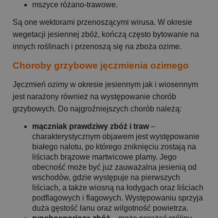
mszyce różano-trawowe.
Są one wektorami przenoszącymi wirusa. W okresie
wegetacji jesiennej zbóż, kończą często bytowanie na
innych roślinach i przenoszą się na zboża ozime.
Choroby grzybowe jęczmienia ozimego
Jęczmień ozimy w okresie jesiennym jak i wiosennym
jest narażony również na występowanie chorób
grzybowych. Do najgroźniejszych chorób należą:
mączniak prawdziwy zbóż i traw
–
charakterystycznym objawem jest występowanie
białego nalotu, po którego zniknięciu zostają na
liściach brązowe martwicowe plamy. Jego
obecność może być już zauważalna jesienią od
wschodów, gdzie występuje na pierwszych
liściach, a także wiosną na łodygach oraz liściach
podflagowych i flagowych. Występowaniu sprzyja
duża gęstość łanu oraz wilgotność powietrza.