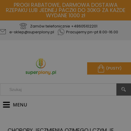
PROGI RABATOWE, DARMOWA DOSTAWA
RZEPAKU LUB JEDNEJ PACZKI DO 30KG ZA KAŻDE
WYDANE 1000 zł
Zamów telefonicznie
+48605102201
e-sklep@superplony.pl
Pracujemy pn-pt 8.00-16.00
(PUSTY)
CHOROBY JĘCZMIENIA OZIMEGO I CZYM JE