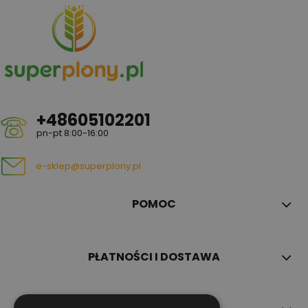
+48605102201
pn-pt 8:00-16:00
e-sklep@superplony.pl
POMOC
PŁATNOŚCI I DOSTAWA