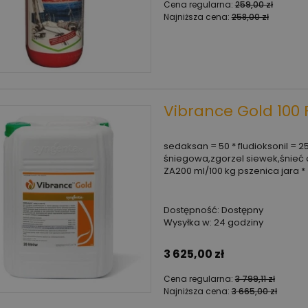
Cena regularna:
259,00 zł
Najniższa cena:
258,00 zł
Vibrance Gold 100 
sedaksan = 50 * fludioksonil = 2
śniegowa,zgorzel siewek,śnieć 
ZA200 ml/100 kg pszenica jara *
Dostępność:
Dostępny
Wysyłka w:
24 godziny
3 625,00 zł
Cena regularna:
3 799,11 zł
Najniższa cena:
3 665,00 zł