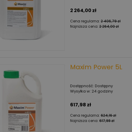
2 264,00 zł
Cena regularna:
2 406,79 zł
Najniższa cena:
2 264,00 zł
Maxim Power 5L
Dostępność:
Dostępny
Wysyłka w:
24 godziny
617,98 zł
Cena regularna:
624,16 zł
Najniższa cena:
617,98 zł