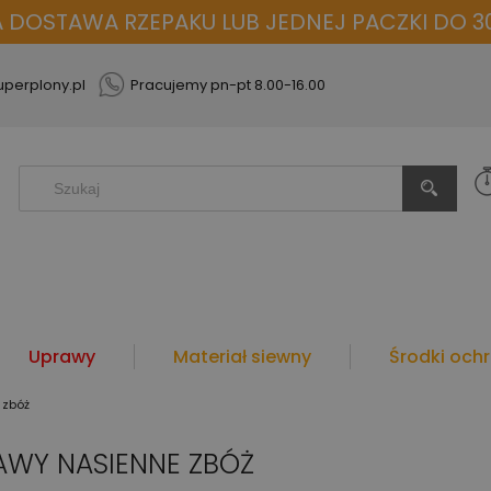
OSTAWA RZEPAKU LUB JEDNEJ PACZKI DO 30
perplony.pl
Pracujemy pn-pt 8.00-16.00
Uprawy
Materiał siewny
Środki ochr
 zbóż
AWY NASIENNE ZBÓŻ