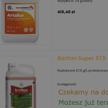
Wysyłka w:
24 godziny
410,40 zł
Bariton Super 97,5 
fludioksonil 37,5 g/l, protiokonaz
Dostępność: