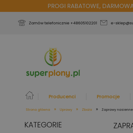
PROGI RABATOWE, DARMOWA D
Zamów telefonicznie
+48605102201
e-sklep@su
Producenci
Promocje
»
»
»
Strona główna
Uprawy
Zboża
Zaprawy nasienne
więcej
KATEGORIE
ZAPR