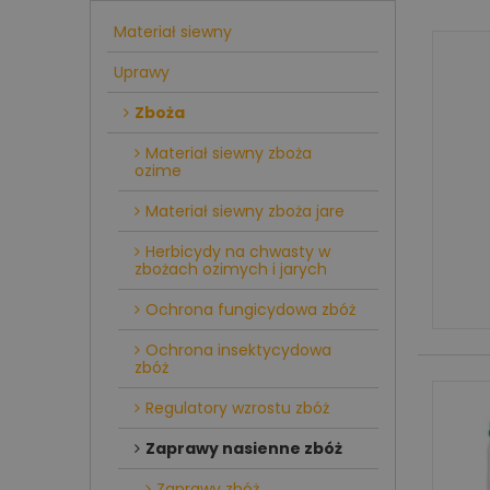
Materiał siewny
Uprawy
Zboża
Materiał siewny zboża
ozime
Materiał siewny zboża jare
Herbicydy na chwasty w
zbożach ozimych i jarych
Ochrona fungicydowa zbóż
Ochrona insektycydowa
zbóż
Regulatory wzrostu zbóż
Zaprawy nasienne zbóż
Zaprawy zbóż