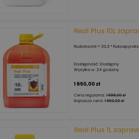
Real Plus 10L zapr
fludioksonil = 33,3 * fluksapyroks
Dostępność:
Dostępny
Wysyłka w:
24 godziny
1 650,00 zł
Cena regularna:
1 699,00 zł
Najniższa cena:
1 650,00 zł
Real Plus 1L zapra