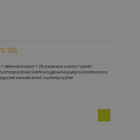
FS 20L
5 * difenokonazol = 25 pszenica ozima * pleśń
cuchnąca,śnieć karłowa,głownia pyląca,rizoktonioza :
 zgorzel siewek,śnieć cuchnąca,śnie