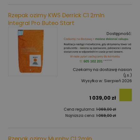
Rzepak ozimy KWS Derrick C1 2mln
Integral Pro Buteo Start
Dostępność:
Czekamy na dostawę nasion
(j.s.)
Wysyłka w:
Sierpień 2026
1 039,00 zł
Cena regularna:
1 069,00 zł
Najniższa cena:
1 069,00 zł
Rzepak ozimy Murphy C1 2mln