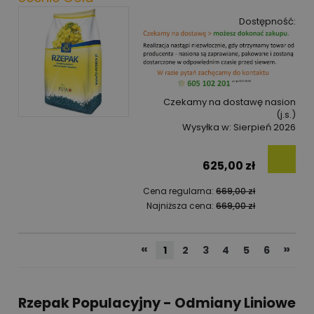
Dostępność:
Czekamy na dostawę nasion
(j.s.)
Wysyłka w:
Sierpień 2026
625,00 zł
Cena regularna:
669,00 zł
Najniższa cena:
669,00 zł
«
»
1
2
3
4
5
6
Rzepak Populacyjny - Odmiany Liniowe