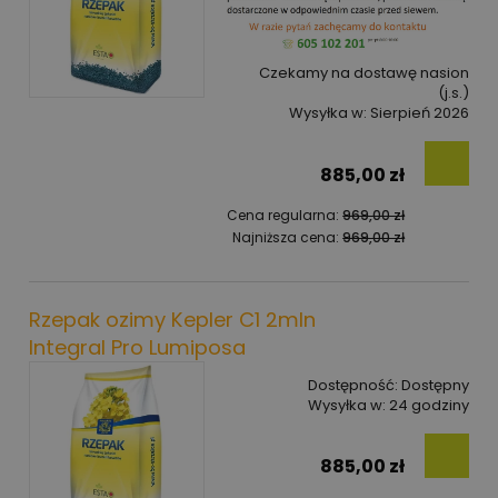
Czekamy na dostawę nasion
(j.s.)
Wysyłka w:
Sierpień 2026
885,00 zł
Cena regularna:
969,00 zł
Najniższa cena:
969,00 zł
Rzepak ozimy Kepler C1 2mln
Integral Pro Lumiposa
Dostępność:
Dostępny
Wysyłka w:
24 godziny
885,00 zł