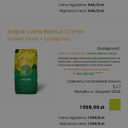
Cena regularna:
846,72 zł
Najniższa cena:
846,72 zł
Rzepak ozimy Bachus C1 2mln
Scenic Gold + Lumiposa
Dostępność:
Czekamy na dostawę nasion
(j.s.)
Wysyłka w:
Sierpień 2026
1 059,00 zł
Cena regularna:
1 068,12 zł
Najniższa cena:
1 068,12 zł