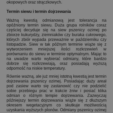
okopowych oraz strączkowych.
Termin siewu i termin dojrzewania
Ważną kwestią odmianową jest tolerancja na
opóźniony termin siewu. Duża grupa rolników coraz
częściej decyduje się na siew pszenicy ozimej po
zbiorze kukurydzy, ziemniaków czy buraka cukrowego,
których zbiór wypada przeważnie w październiku czy
listopadzie. Siew w tak późnym terminie wiąże się z
wytworzeniem mniejszej ilości rozkrzewień w
porównaniu do siewu w terminie optymalnym. Mając to
na uwadze warto wybierać odmiany, które bardzo
dobrze się rozkrzewiają, oraz posiadają wyższą
odporność na niskie temperatury.
Równie ważną, ale już mniej istotną kwestią jest termin
dojrzewania pszenicy ozimej. Posiadając duży areał
pod zasiew warto się zastanowić czy nie podzielić
sobie przebiegu prac w trakcie żniw i posiać klika
odmian o różnym tempie dojrzewania. Zazwyczaj
późniejszy termin dojrzewania wiąże się z dłuższym
okresem wegetacyjnym co skutkuje możliwością
uzyskania wyższych plonów. Odmiany pszenicy ozimej