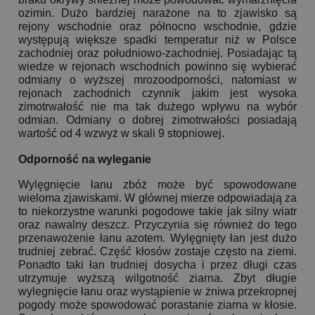
ozimin. Dużo bardziej narażone na to zjawisko są
rejony wschodnie oraz północno wschodnie, gdzie
występują większe spadki temperatur niż w Polsce
zachodniej oraz południowo-zachodniej. Posiadając tą
wiedze w rejonach wschodnich powinno się wybierać
odmiany o wyższej mrozoodporności, natomiast w
rejonach zachodnich czynnik jakim jest wysoka
zimotrwałość nie ma tak dużego wpływu na wybór
odmian. Odmiany o dobrej zimotrwałości posiadają
wartość od 4 wzwyż w skali 9 stopniowej.
Odporność na wyleganie
Wylęgnięcie łanu zbóż może być spowodowane
wieloma zjawiskami. W głównej mierze odpowiadają za
to niekorzystne warunki pogodowe takie jak silny wiatr
oraz nawalny deszcz. Przyczynia się również do tego
przenawożenie łanu azotem. Wylęgnięty łan jest dużo
trudniej zebrać. Część kłosów zostaje często na ziemi.
Ponadto taki łan trudniej dosycha i przez długi czas
utrzymuje wyższą wilgotność ziarna. Zbyt długie
wylegnięcie łanu oraz wystąpienie w żniwa przekropnej
pogody może spowodować porastanie ziarna w kłosie.