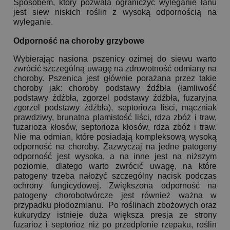
Sposobem, który pozwala ograniczyć wyleganie łanu
jest siew niskich roślin z wysoką odpornością na
wyleganie.
Odporność na choroby grzybowe
Wybierając nasiona pszenicy ozimej do siewu warto
zwrócić szczególną uwagę na zdrowotność odmiany na
choroby. Pszenica jest głównie porażana przez takie
choroby jak: choroby podstawy źdźbła (łamliwość
podstawy źdźbła, zgorzel podstawy źdźbła, fuzaryjna
zgorzel podstawy źdźbła), septorioza liści, mączniak
prawdziwy, brunatna plamistość liści, rdza zbóż i traw,
fuzarioza kłosów, septorioza kłosów, rdza zbóż i traw.
Nie ma odmian, które posiadają kompleksową wysoką
odporność na choroby. Zazwyczaj na jedne patogeny
odporność jest wysoka, a na inne jest na niższym
poziomie, dlatego warto zwrócić uwagę, na które
patogeny trzeba nałożyć szczególny nacisk podczas
ochrony fungicydowej. Zwiększona odporność na
patogeny chorobotwórcze jest również ważna w
przypadku płodozmianu. Po roślinach zbożowych oraz
kukurydzy istnieje duża większa presja ze strony
fuzarioz i septorioz niż po przedplonie rzepaku, roślin