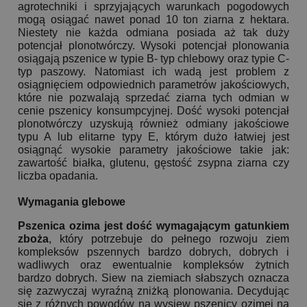
agrotechniki i sprzyjających warunkach pogodowych
mogą osiągać nawet ponad 10 ton ziarna z hektara.
Niestety nie każda odmiana posiada aż tak duży
potencjał plonotwórczy. Wysoki potencjał plonowania
osiągają pszenice w typie B- typ chlebowy oraz typie C-
typ paszowy. Natomiast ich wadą jest problem z
osiągnięciem odpowiednich parametrów jakościowych,
które nie pozwalają sprzedać ziarna tych odmian w
cenie pszenicy konsumpcyjnej. Dość wysoki potencjał
plonotwórczy uzyskują również odmiany jakościowe
typu A lub elitarne typy E, którym dużo łatwiej jest
osiągnąć wysokie parametry jakościowe takie jak:
zawartość białka, glutenu, gęstość zsypna ziarna czy
liczba opadania.
Wymagania glebowe
Pszenica ozima jest dość wymagającym gatunkiem
zboża
, który potrzebuje do pełnego rozwoju ziem
kompleksów pszennych bardzo dobrych, dobrych i
wadliwych oraz ewentualnie kompleksów żytnich
bardzo dobrych. Siew na ziemiach słabszych oznacza
się zazwyczaj wyraźną zniżką plonowania. Decydując
się z różnych powodów na wysiew pszenicy ozimej na