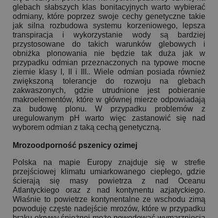
glebach słabszych klas bonitacyjnych warto wybierać
odmiany, które poprzez swoje cechy genetyczne takie
jak silna rozbudowa systemu korzeniowego, lepsza
transpiracja i wykorzystanie wody są bardziej
przystosowane do takich warunków glebowych i
obniżka plonowania nie będzie tak duża jak w
przypadku odmian przeznaczonych na typowe mocne
ziemie klasy I, II i III.. Wiele odmian posiada również
zwiększoną tolerancje do rozwoju na glebach
zakwaszonych, gdzie utrudnione jest pobieranie
makroelementów, które w głównej mierze odpowiadają
za budowę plonu. W przypadku problemów z
uregulowanym pH warto więc zastanowić się nad
wyborem odmian z taką cechą genetyczną.
Mrozoodporność pszenicy ozimej
Polska na mapie Europy znajduje się w strefie
przejściowej klimatu umiarkowanego ciepłego, gdzie
ścierają się masy powietrza z nad Oceanu
Atlantyckiego oraz z nad kontynentu azjatyckiego.
Właśnie to powietrze kontynentalne ze wschodu zimą
powoduję częste nadejście mrozów, które w przypadku
braku okrywy śnieżnej może powodować wymarznięcia