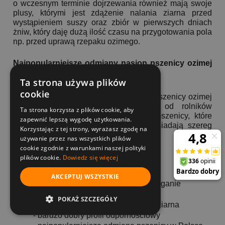
o wczesnym terminie dojrzewania również mają swoje
plusy, którymi jest zdążenie nalania ziarna przed
wystąpieniem suszy oraz zbiór w pierwszych dniach
żniw, który daję dużą ilość czasu na przygotowania pola
np. przed uprawą rzepaku ozimego.
Najpopularniejsze odmiany nasion pszenicy ozimej
do siewu
Ta strona używa plików
cookie
Sprzedając materiał siewny nasion C1 pszenicy ozimej
od kilku lat oraz zbierając opinie od rolników
Ta strona korzysta z plików cookie, aby
przygotowaliśmy zestawienie odmian pszenicy, które
zapewnić lepszą wygodę użytkowania.
sprawdzają się na terenie Polski i posiadają szereg
Korzystając z tej strony, wyrażasz zgodę na
korzystnych cech dla rolników.
używanie przez nas wszystkich plików
cookie zgodnie z warunkami naszej polityki
Euforia:
plików cookie.
Dowiedz się więcej
- odmiana o typie E/A
- wysoki potencjał plonotwórczy
AKCEPTUJ WSZYSTKIE
- bardzo wysoka odporność na wyleganie
- bardzo dobra zimotrwałość
POKAŻ SZCZEGÓŁY
- wysoka odporność na porastanie ziarna
- bardzo dobry profil odpornościowy