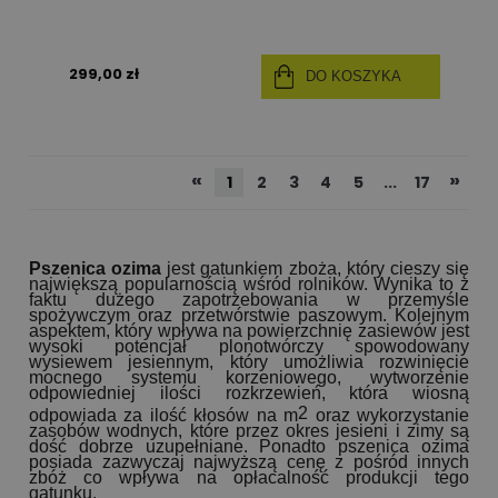
299,00 zł
DO KOSZYKA
«
»
1
2
3
4
5
...
17
Pszenica ozima
jest gatunkiem zboża, który cieszy się
największą popularnością wśród rolników. Wynika to z
faktu dużego zapotrzebowania w przemyśle
spożywczym oraz przetwórstwie paszowym. Kolejnym
aspektem, który wpływa na powierzchnię zasiewów jest
wysoki potencjał plonotwórczy spowodowany
wysiewem jesiennym, który umożliwia rozwinięcie
mocnego systemu korzeniowego, wytworzenie
odpowiedniej ilości rozkrzewień, która wiosną
2
odpowiada za ilość kłosów na m
oraz wykorzystanie
zasobów wodnych, które przez okres jesieni i zimy są
dość dobrze uzupełniane. Ponadto pszenica ozima
posiada zazwyczaj najwyższą cenę z pośród innych
zbóż co wpływa na opłacalność produkcji tego
gatunku.